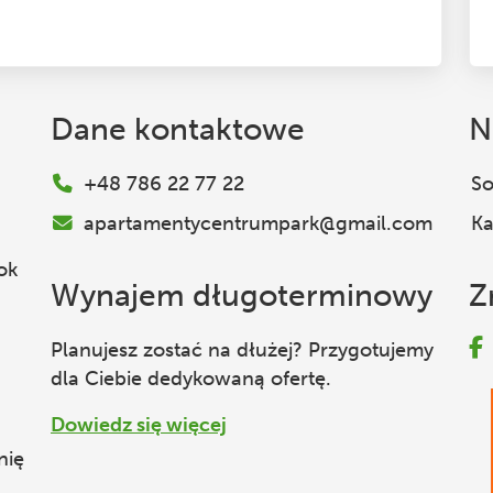
Dane kontaktowe
N
+48 786 22 77 22
So
apartamentycentrumpark@gmail.com
Ka
ok
Wynajem długoterminowy
Z
Planujesz zostać na dłużej? Przygotujemy
dla Ciebie dedykowaną ofertę.
Dowiedz się więcej
nię