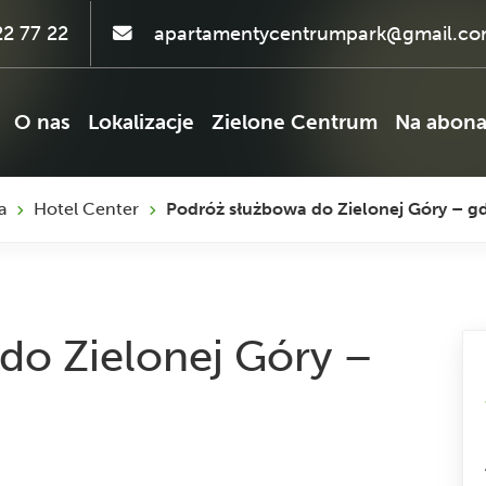
2 77 22
apartamentycentrumpark@gmail.c
O nas
Lokalizacje
Zielone Centrum
Na abon
a
Hotel Center
Podróż służbowa do Zielonej Góry – g
do Zielonej Góry –