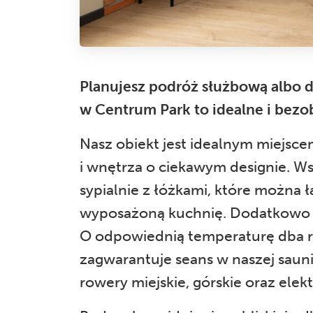
Planujesz podróż służbową albo d
w Centrum Park to idealne i bezo
Nasz obiekt jest idealnym miejsce
i wnętrza o ciekawym designie. W
sypialnie z łóżkami, które można ł
wyposażoną kuchnię. Dodatkowo w 
O odpowiednią temperaturę dba re
zagwarantuje seans w naszej saun
rowery miejskie, górskie oraz elek