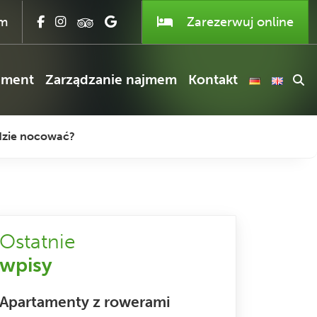
om
Zarezerwuj
online
ament
Zarządzanie najmem
Kontakt
dzie nocować?
Ostatnie
wpisy
Apartamenty z rowerami