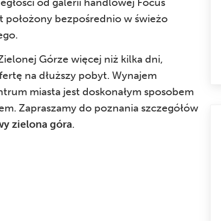
ległości od galerii handlowej Focus
jest położony bezpośrednio w świeżo
ego.
ielonej Górze więcej niż kilka dni,
ertę na dłuższy pobyt. Wynajem
trum miasta jest doskonałym sposobem
iem. Zapraszamy do poznania szczegółów
y zielona góra
.