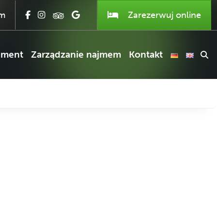
om
Zarezerwuj
online
ament
Zarządzanie najmem
Kontakt