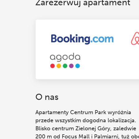
Zarezerwuj apartament
O nas
Apartamenty Centrum Park
wyróżnia
przede wszystkim dogodna lokalizacja.
Blisko centrum Zielonej Góry, zaledwie
200 m od Focus Mall i Palmiarni, tuż ob