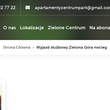
2 77 22
apartamentycentrumpark@gmail.c
O nas
Lokalizacje
Zielone Centrum
Na abon
Strona Główna
Wyjazd służbowy Zielona Góra nocleg