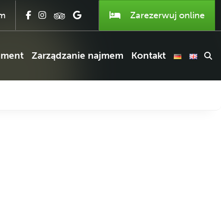
om
Zarezerwuj
online
ament
Zarządzanie najmem
Kontakt