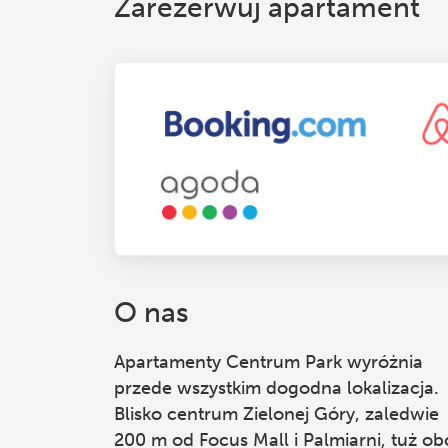
Zarezerwuj apartament
O nas
Apartamenty Centrum Park
wyróżnia
przede wszystkim dogodna lokalizacja.
Blisko centrum Zielonej Góry, zaledwie
200 m od Focus Mall i Palmiarni, tuż ob