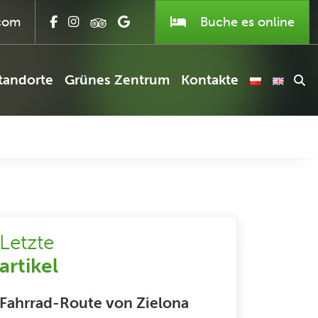
com
Buche es
online
tandorte
Grünes Zentrum
Kontakte
Letzte
artikel
Fahrrad-Route von Zielona