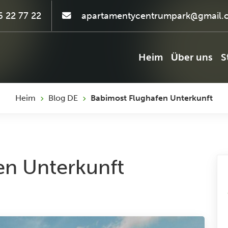
 22 77 22
apartamentycentrumpark@gmail.
Heim
Über uns
S
Heim
Blog DE
Babimost Flughafen Unterkunft
en Unterkunft