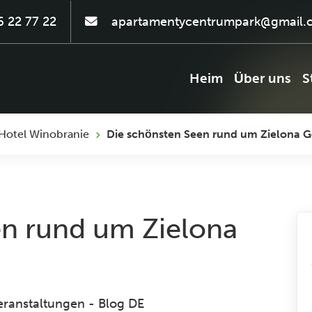
 22 77 22
apartamentycentrumpark@gmail.
Heim
Über uns
S
Hotel Winobranie
Die schönsten Seen rund um Zielona Gó
en rund um Zielona
eranstaltungen
-
Blog DE