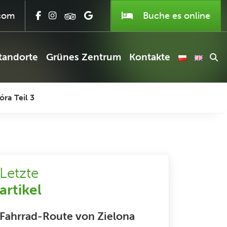
com
Buche es
online
tandorte
Grünes Zentrum
Kontakte
ra Teil 3
Letzte
artikel
Fahrrad-Route von Zielona