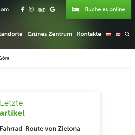
com
Buche es
online
tandorte
Grünes Zentrum
Kontakte
Góra
Letzte
artikel
Fahrrad-Route von Zielona